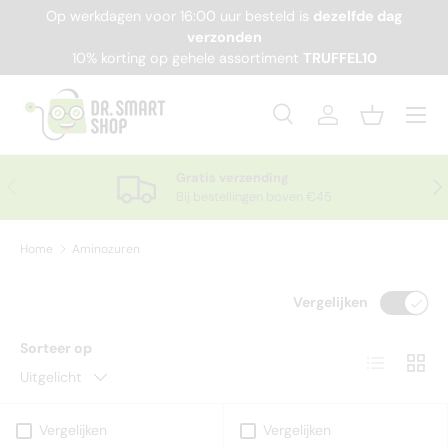
Op werkdagen voor 16:00 uur besteld is
dezelfde dag
Ga naar inhoud
verzonden
10% korting op gehele assortiment
TRUFFEL10
Menu
Zoeken
Inloggen
Mandje
Zoeken
Productsoort
Alles
Gratis verzending
Vorige
Vol
Bij bestellingen boven €45
Home
Aminozuren
Vergelijken
Sorteer op
Lijst
Raste
Uitgelicht
Vergelijken
Vergelijken