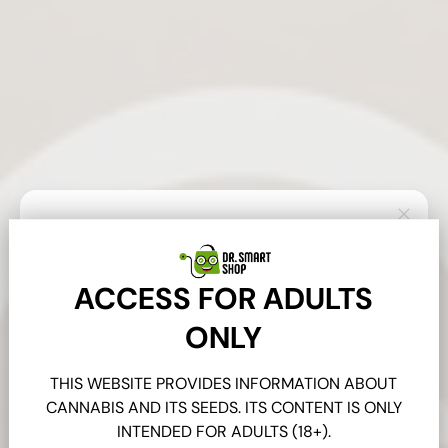
Sluite
Join de Dr.Smartshop
ACCESS FOR ADULTS
Community!
ONLY
Jouw reis naar binnen begint hier. Word
onderdeel van de DrSmartshop 'Inner Circle' en
THIS WEBSITE PROVIDES INFORMATION ABOUT
verbind je met honderden mede-zoekers. Als
CANNABIS AND ITS SEEDS. ITS CONTENT IS ONLY
blijk van waardering voor je eerste stap ontvang
INTENDED FOR ADULTS (18+).
je
direct 10% korting
, samen met onze meest