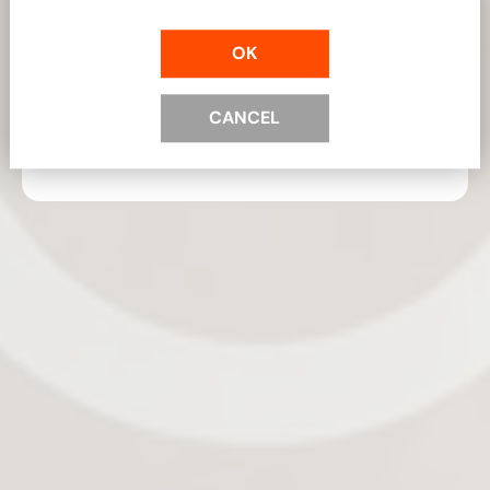
waardevolle ceremoniële gidsen en vroege
toegang tot unieke producten.
OK
E-mailadres
Abonneer
CANCEL