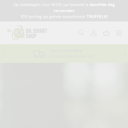
Op werkdagen voor 16:00 uur besteld is
dezelfde dag
Ga naar inhoud
verzonden
10% korting op gehele assortiment
TRUFFEL10
Menu
Zoeken
Inloggen
Mandje
Zoeken
Productsoort
Alles
Gratis verzending
Vorige
Vol
Bij bestellingen boven €45