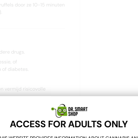
ruffels door ze 10-15 minuten
.
dere drugs.
ssie, of
 of diabetes.
n vermijd risicovolle
ACCESS FOR ADULTS ONLY
tot 4°C) om de versheid en