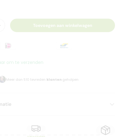
Toevoegen aan winkelwagen
+
aar om te verzenden
Meer dan 510 tevreden
klanten
geholpen
matie
Verzonden