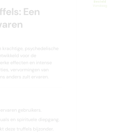
Besteld
Vandaag
fels: Een
varen
en krachtige, psychedelische
ntwikkeld voor de
rke effecten en intense
aties, vervormingen van
ns anders zult ervaren.
 ervaren gebruikers.
suals en spirituele diepgang.
kt deze truffels bijzonder.