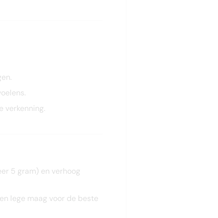
gen.
voelens.
e verkenning.
veer 5 gram) en verhoog
een lege maag voor de beste