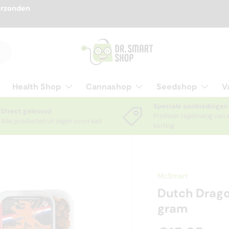
erzonden
Health Shop
Cannashop
Seedshop
V
Speciale aanbiedingen
Direct geleverd
Profiteer regelmatig van 
Alle producten uit eigen voorraad
korting
McSmart
Dutch Drago
gram