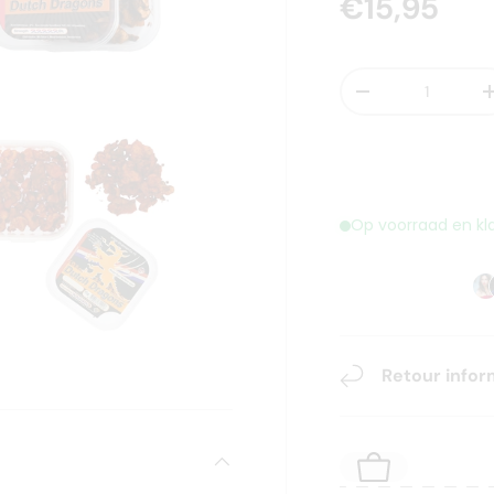
€15,95
Aantal
-
Op voorraad en kl
Retour infor