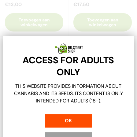
€13,00
€17,50
Toevoegen aan
Toevoegen aan
winkelwagen
winkelwagen
Vergelijken
Vergelijken
ACCESS FOR ADULTS
ONLY
THIS WEBSITE PROVIDES INFORMATION ABOUT
CANNABIS AND ITS SEEDS. ITS CONTENT IS ONLY
INTENDED FOR ADULTS (18+).
Astro Hash
Astro Hash
OK
Astro Hash 3X Gefilterd
Astro Hash Le
47% CBD Hash - 2 gram
Mousseux Hash - 30%