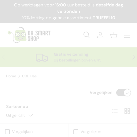
Op werkdagen voor 16:00 uur besteld is
dezelfde dag
Ga naar inhoud
verzonden
10% korting op gehele assortiment
TRUFFEL10
Menu
Zoeken
Inloggen
Mandje
Zoeken
Productsoort
Alles
Gratis verzending
Vorige
Vol
Bij bestellingen boven €45
Home
CBD Hasj
Vergelijken
Sorteer op
Lijst
Raste
Uitgelicht
Vergelijken
Vergelijken