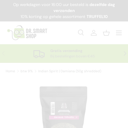
Op werkdagen voor 16:00 uur besteld is
dezelfde dag
Ga naar inhoud
verzonden
10% korting op gehele assortiment
TRUFFEL10
Menu
Zoeken
Inloggen
Mandje
Zoeken
Productsoort
Alles
Gratis verzending
Vorige
Vol
Bij bestellingen boven €45
Home
btw 9%
Indian Spirit | Damiana (50g shredded)