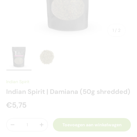
van
1
/
2
Laad afbeelding 1 in gallerij-weergave
Laad afbeelding 2 in gallerij-weergave
Indian Spirit
Indian Spirit | Damiana (50g shredded)
€5,75
Aantal
Toevoegen aan winkelwagen
-
+