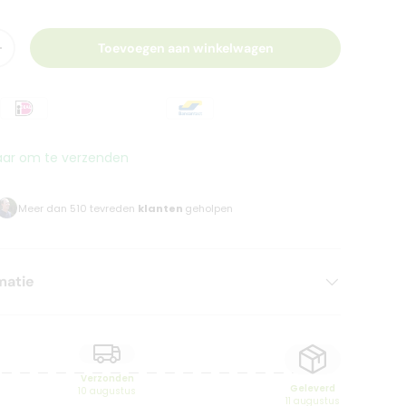
Toevoegen aan winkelwagen
+
aar om te verzenden
Meer dan 510 tevreden
klanten
geholpen
matie
Verzonden
Geleverd
10 augustus
11 augustus