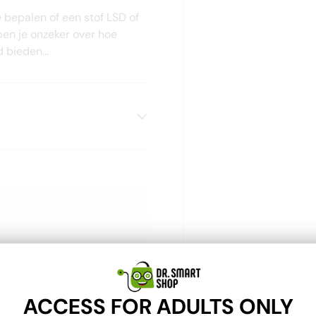
 bepalen of een stof LSD of
ben je onzeker over hoe
 bieden...
t de methodes die bij jou
ACCESS FOR ADULTS ONLY