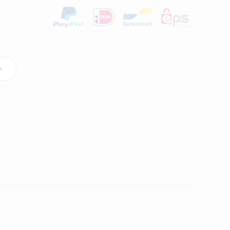
onneer
oden