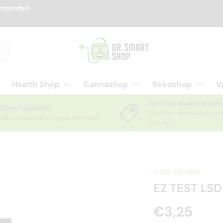
erzonden
Health Shop
Cannashop
Seedshop
V
Speciale aanbiedingen
Direct geleverd
Profiteer regelmatig van 
Alle producten uit eigen voorraad
korting
Head Supplies
EZ TEST LS
€3,25