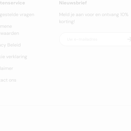
ntenservice
Nieuwsbrief
gestelde vragen
Meld je aan voor en ontvang 10%
korting!
emene
rwaarden
E-mailadres
Ab
acy Beleid
ie verklaring
laimer
act ons
Geaccepteerde betaalmeth