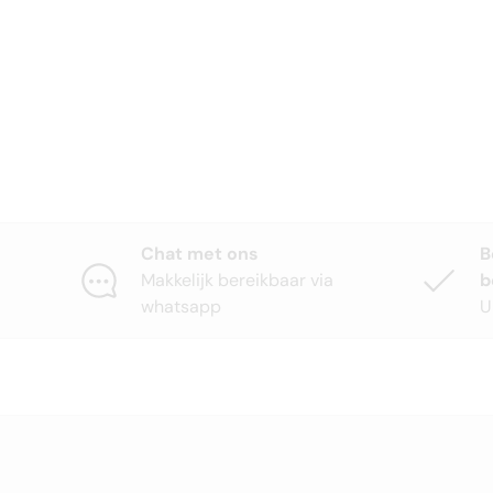
Chat met ons
B
Makkelijk bereikbaar via
b
whatsapp
U